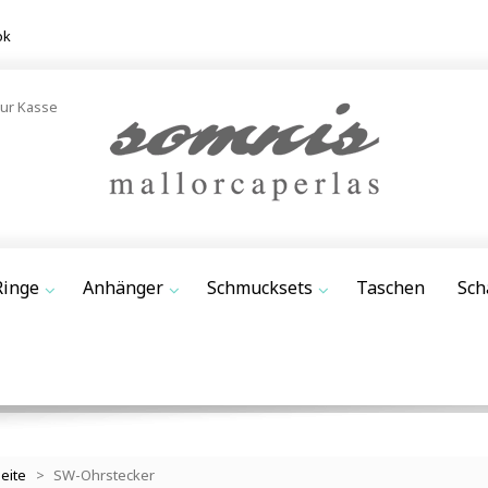
ok
ur Kasse
Ringe
Anhänger
Schmucksets
Taschen
Sch
seite
>
SW-Ohrstecker