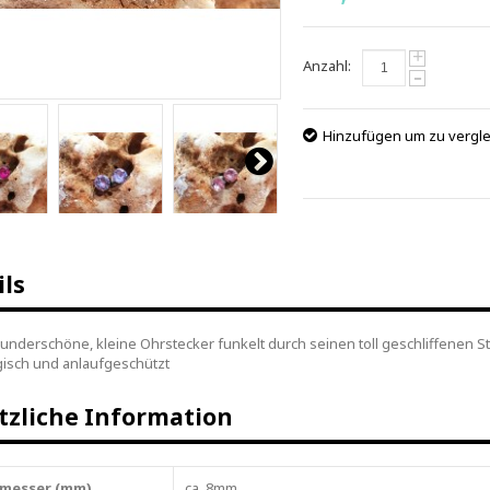
+
Anzahl:
-
Hinzufügen um zu vergl
ils
underschöne, kleine Ohrstecker funkelt durch seinen toll geschliffenen Stei
rgisch und anlaufgeschützt
tzliche Information
messer (mm)
ca. 8mm