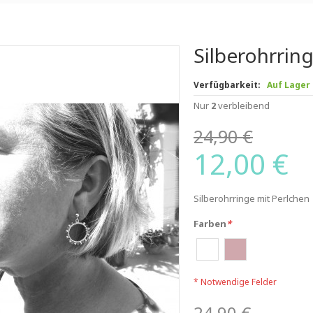
Silberohrrin
Verfügbarkeit:
Auf Lager
Nur
2
verbleibend
24,90 €
12,00 €
Silberohrringe mit Perlchen
Farben
*
* Notwendige Felder
24,90 €