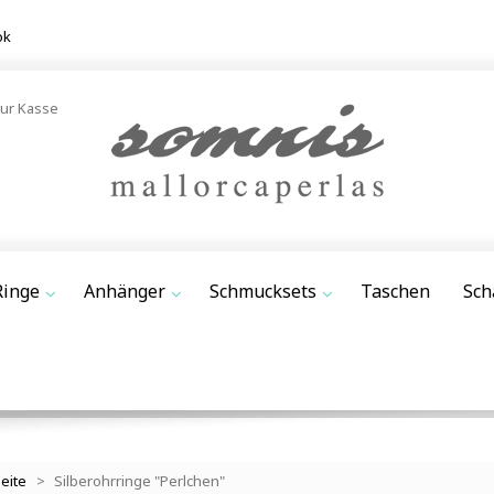
ok
ur Kasse
Ringe
Anhänger
Schmucksets
Taschen
Sch
seite
>
Silberohrringe "Perlchen"