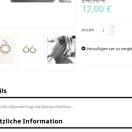
12,00 €
+
Anzahl:
-
Hinzufügen um zu vergl
ils
lle Silberohrringe mit kleinen Perlchen...
tzliche Information