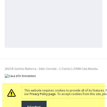
2022 © Somnis Mallorca - Silke Conrads - C./Carlos I, 07689 Cala Mandia
This website requires cookies to provide all of its features.
our
Privacy Policy page
. To accept cookies from this site, pl
Erlauben