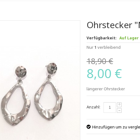
Ohrstecker "
Verfügbarkeit:
Auf Lager
Nur
1
verbleibend
18,90 €
8,00 €
längerer Ohrstecker
+
Anzahl:
-
Hinzufügen um zu vergl