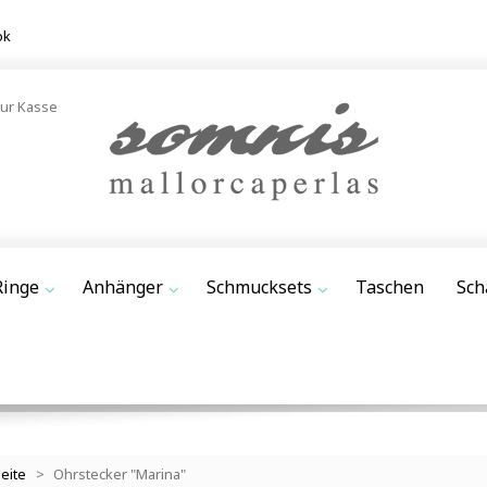
ok
ur Kasse
Ringe
Anhänger
Schmucksets
Taschen
Sch
seite
>
Ohrstecker "Marina"