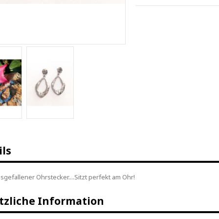
ils
usgefallener Ohrstecker....Sitzt perfekt am Ohr!
tzliche Information