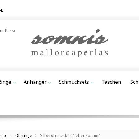
ok
ur Kasse
Ringe
Anhänger
Schmucksets
Taschen
Sch
seite
>
Ohrringe
>
Silberohrstecker "Lebensbaum"