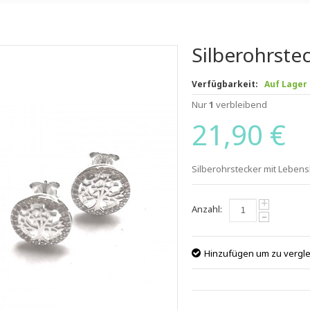
Silberohrste
Verfügbarkeit:
Auf Lager
Nur
1
verbleibend
21,90 €
Silberohrstecker mit Lebe
+
Anzahl:
-
Hinzufügen um zu vergl