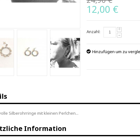
12,00 €
+
Anzahl:
-
Hinzufügen um zu vergl
ils
lle Silberohrringe mit kleinen Perlchen...
tzliche Information