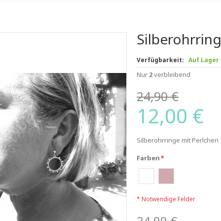
Silberohrrin
Verfügbarkeit:
Auf Lager
Nur
2
verbleibend
24,90 €
12,00 €
Silberohrringe mit Perlchen
Farben
*
* Notwendige Felder
24,90 €