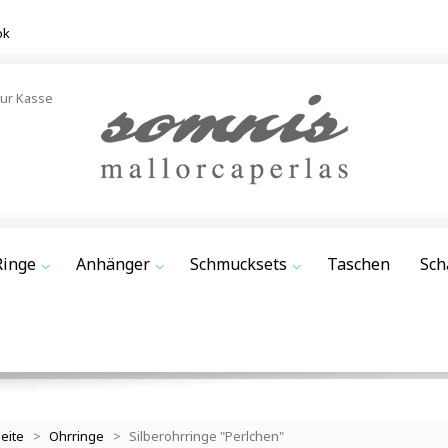
ok
ur Kasse
Ringe
Anhänger
Schmucksets
Taschen
Sch
seite
>
Ohrringe
>
Silberohrringe "Perlchen"