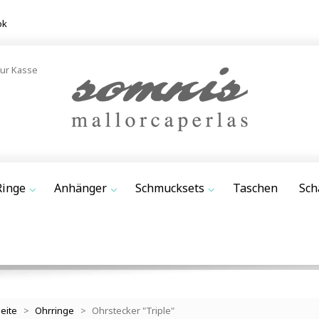
ok
ur Kasse
Ringe
Anhänger
Schmucksets
Taschen
Sch
seite
>
Ohrringe
>
Ohrstecker "Triple"