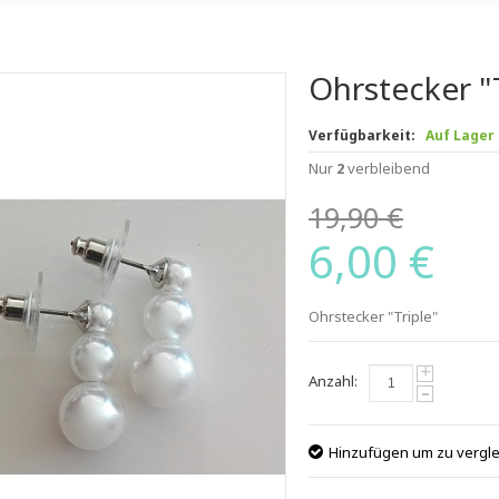
Ohrstecker "
Verfügbarkeit:
Auf Lager
Nur
2
verbleibend
19,90 €
6,00 €
Ohrstecker "Triple"
+
Anzahl:
-
Hinzufügen um zu vergl