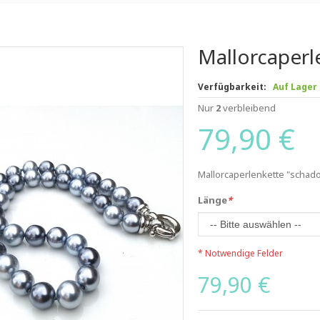
Mallorcaperl
Verfügbarkeit:
Auf Lager
Nur
2
verbleibend
79,90 €
Mallorcaperlenkette "schad
Länge
*
* Notwendige Felder
79,90 €