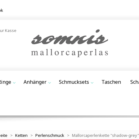
ok
ur Kasse
Ringe
Anhänger
Schmucksets
Taschen
Sch
seite
>
Ketten
>
Perlenschmuck
>
Mallorcaperlenkette "shadow-grey"