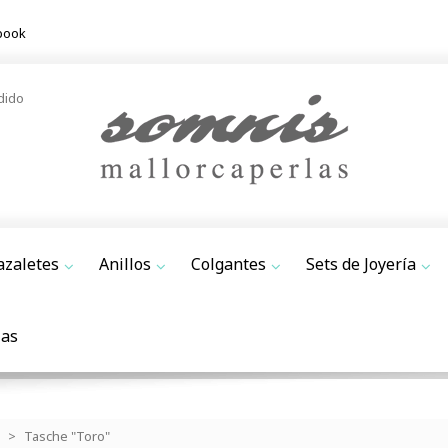
book
dido
azaletes
Anillos
Colgantes
Sets de Joyería
jas
>
Tasche "Toro"