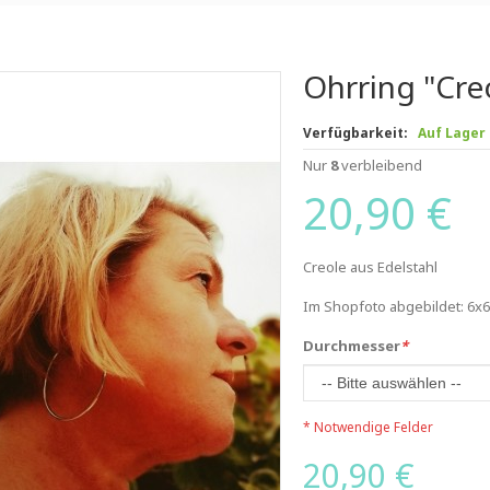
Ohrring "Cre
Verfügbarkeit:
Auf Lager
Nur
8
verbleibend
20,90 €
Creole aus Edelstahl
Im Shopfoto abgebildet: 6x
Durchmesser
*
* Notwendige Felder
20,90 €