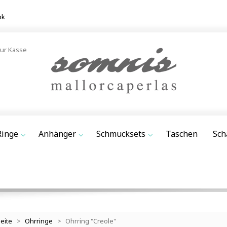
ok
ur Kasse
Ringe
Anhänger
Schmucksets
Taschen
Sch
seite
>
Ohrringe
>
Ohrring "Creole"