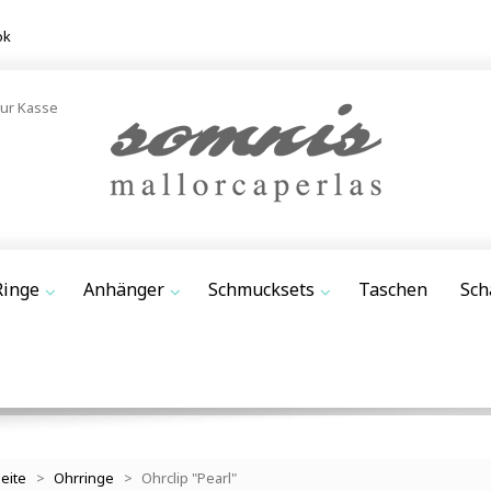
ok
ur Kasse
Ringe
Anhänger
Schmucksets
Taschen
Sch
seite
>
Ohrringe
>
Ohrclip "Pearl"