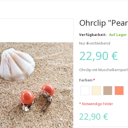
Ohrclip "Pear
Verfügbarkeit:
Auf Lager
Nur
6
verbleibend
22,90 €
Ohrclip mit Muschelkernper
Farben
*
* Notwendige Felder
22,90 €