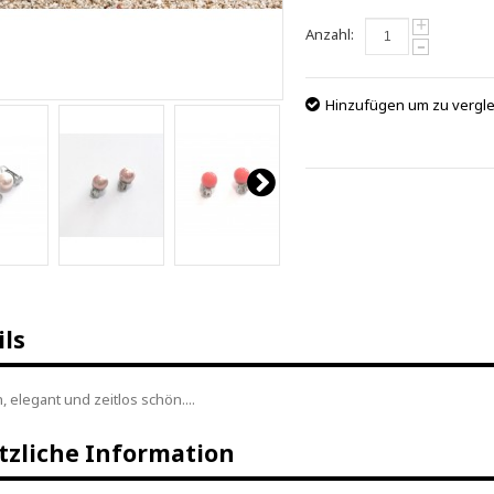
+
Anzahl:
-
Hinzufügen um zu vergl
ils
, elegant und zeitlos schön....
tzliche Information