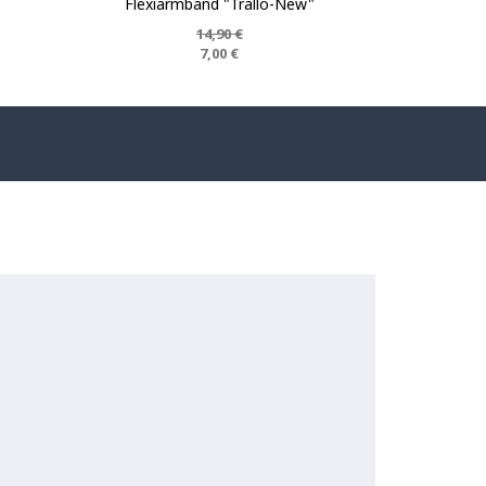
Flexiarmband "Trallo-New"
14,90 €
7,00 €