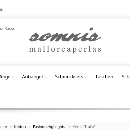
ok
ur Kasse
Ringe
Anhänger
Schmucksets
Taschen
Sch
seite
>
Ketten
>
Fashion Highlights
>
Kette "Trallo"