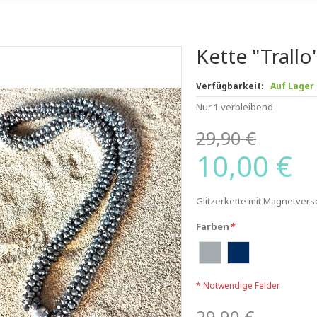
Kette "Trallo
Verfügbarkeit:
Auf Lager
Nur
1
verbleibend
29,90 €
10,00 €
Glitzerkette mit Magnetvers
Farben
*
* Notwendige Felder
29,90 €