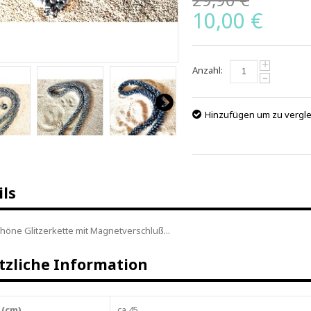
10,00 €
+
Anzahl:
-
Hinzufügen um zu vergl
ils
höne Glitzerkette mit Magnetverschluß...
tzliche Information
 (cm)
ca.45